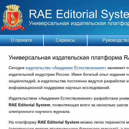
О проекте
Сервисы
Руководств
Сегодня
издательство «Академия Естествознания»
занимает о
издательской индустрии России. Имея богатый опыт издания н
энциклопедий, в издательстве постоянно ведутся разработки
информационной поддержки научных исследований.
Издательством «Академия Естествознания» разработана унив
RAE Editorial System
, позволяющая всего за несколько шаго
электронного научного журнала.
На платформу
RAE Editorial System
можно легко перенести 
(электронная версия традиционного бумажного журнала), а 