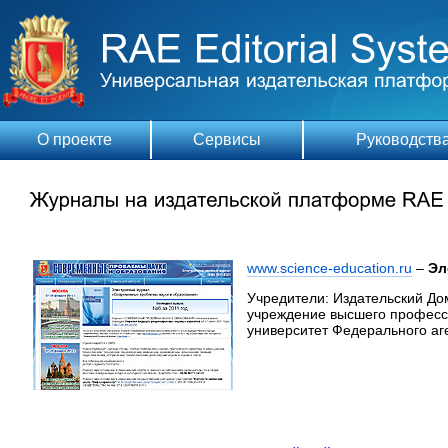
О проекте
Сервисы
Руководств
www.science-education.ru
–
Эл
Учредители: Издательский 
учреждение высшего професс
университет Федерального аг